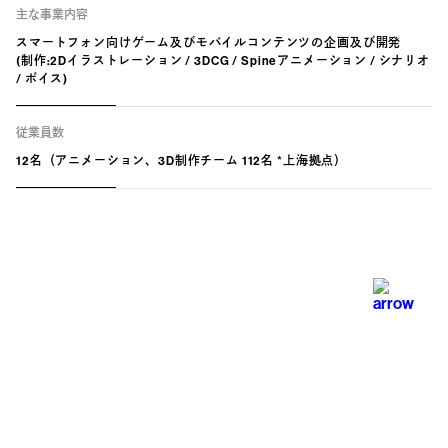
主な事業内容
スマートフォン向けゲーム及びモバイルコンテンツの企画及び開発
(制作:2Dイラストレーション / 3DCG / Spineアニメーション / シナリオ
/ ボイス)
従業員数
12名（アニメーション、3D制作チーム 112名 *上海拠点）
Contact
数々のビッグタイトルに作品を提供してきたクアドラアニマのリソ
ースは 選び抜かれた素晴らしいアーティストとディティール修正
で業界一と呼ばれるデザインチームが全て丁寧にお作りし提供して
います。 納期や予算など何なりと一度ご相談ください。